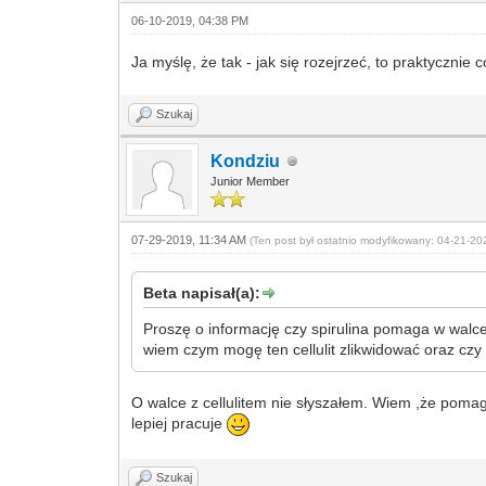
06-10-2019, 04:38 PM
Ja myślę, że tak - jak się rozejrzeć, to praktycznie
Szukaj
Kondziu
Junior Member
07-29-2019, 11:34 AM
(Ten post był ostatnio modyfikowany: 04-21-2
Beta napisał(a):
Proszę o informację czy spirulina pomaga w walce
wiem czym mogę ten cellulit zlikwidować oraz czy 
O walce z cellulitem nie słyszałem. Wiem ,że pomag
lepiej pracuje
Szukaj