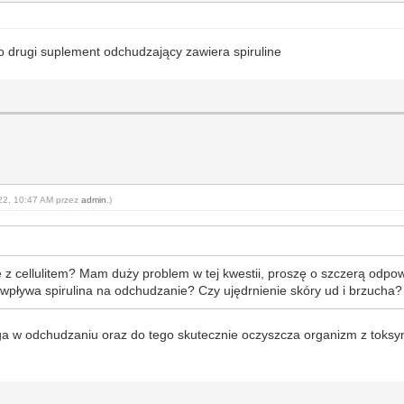
 co drugi suplement odchudzający zawiera spiruline
022, 10:47 AM przez
admin
.)
 z cellulitem? Mam duży problem w tej kwestii, proszę o szczerą odpow
wpływa spirulina na odchudzanie? Czy ujędrnienie skóry ud i brzucha? 
a w odchudzaniu oraz do tego skutecznie oczyszcza organizm z toksyn. 