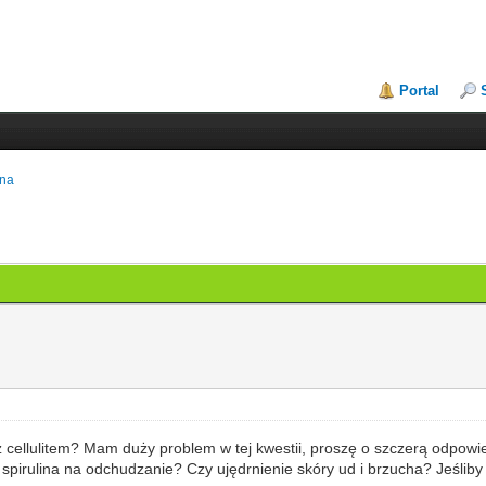
Portal
ina
z cellulitem? Mam duży problem w tej kwestii, proszę o szczerą odpowi
spirulina na odchudzanie? Czy ujędrnienie skóry ud i brzucha? Jeśliby 