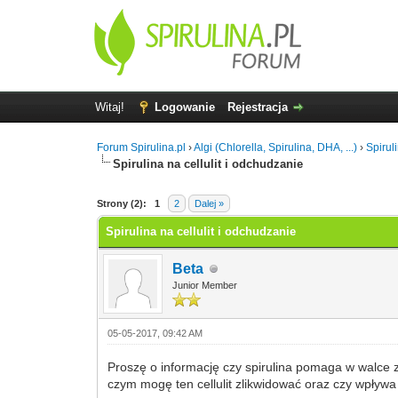
Witaj!
Logowanie
Rejestracja
Forum Spirulina.pl
›
Algi (Chlorella, Spirulina, DHA, ...)
›
Spirul
Spirulina na cellulit i odchudzanie
1 głosów - średnia: 5
1
2
3
4
5
Strony (2):
1
2
Dalej »
Spirulina na cellulit i odchudzanie
Beta
Junior Member
05-05-2017, 09:42 AM
Proszę o informację czy spirulina pomaga w walce 
czym mogę ten cellulit zlikwidować oraz czy wpływa 