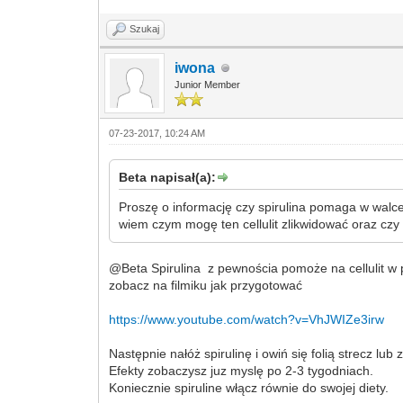
Szukaj
iwona
Junior Member
07-23-2017, 10:24 AM
Beta napisał(a):
Proszę o informację czy spirulina pomaga w walce
wiem czym mogę ten cellulit zlikwidować oraz czy 
@Beta Spirulina z pewnościa pomoże na cellulit w 
zobacz na filmiku jak przygotować
https://www.youtube.com/watch?v=VhJWIZe3irw
Następnie nałóż spirulinę i owiń się folią strecz l
Efekty zobaczysz juz myslę po 2-3 tygodniach.
Koniecznie spiruline włącz równie do swojej diety.