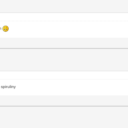
zm
spiruliny