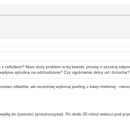
 z cellulitem? Mam duży problem w tej kwestii, proszę o szczerą odpow
wpływa spirulina na odchudzanie? Czy ujędrnienie skóry ud i brzucha? 
postaci okładów, ale wcześniej wykonaj peeling z kawy mielonej - nieo
ub zwykłą do żywności (przeźroczysta). Po około 20 minut wskocz pod pry