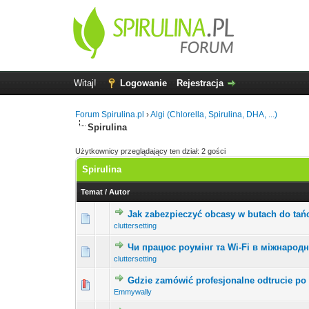
Witaj!
Logowanie
Rejestracja
Forum Spirulina.pl
›
Algi (Chlorella, Spirulina, DHA, ...)
Spirulina
Użytkownicy przeglądający ten dział: 2 gości
Spirulina
Temat
/
Autor
Jak zabezpieczyć obcasy w butach do ta
0 głosów - średnia ocen
1
cluttersetting
Чи працює роумінг та Wi-Fi в міжнарод
0 głosów - średnia ocen
1
cluttersetting
Gdzie zamówić profesjonalne odtrucie po
0 głosów - średnia ocen
1
Emmywally