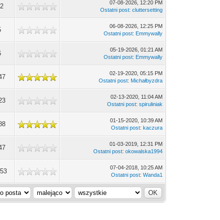
07-08-2026, 12:20 PM
12
Ostatni post
:
cluttersetting
06-08-2026, 12:25 PM
5
Ostatni post
:
Emmywally
05-19-2026, 01:21 AM
6
Ostatni post
:
Emmywally
02-19-2020, 05:15 PM
47
Ostatni post
:
Michałbyzdra
02-13-2020, 11:04 AM
23
Ostatni post
:
spiruliniak
01-15-2020, 10:39 AM
88
Ostatni post
:
kaczura
01-03-2019, 12:31 PM
47
Ostatni post
:
okowalska1994
07-04-2018, 10:25 AM
053
Ostatni post
:
Wanda1