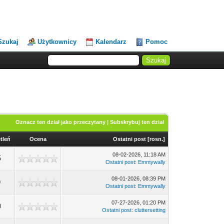
Szukaj
Użytkownicy
Kalendarz
Pomoc
Oznacz ten dział jako przeczytany
|
Subskrybuj ten dział
tleń
Ocena
Ostatni post
[
rosn.
]
08-02-2026, 11:18 AM
5
Ostatni post
:
Emmywally
08-01-2026, 08:39 PM
9
Ostatni post
:
Emmywally
07-27-2026, 01:20 PM
0
Ostatni post
:
cluttersetting