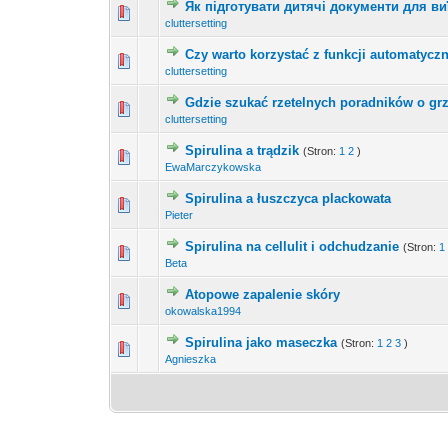
Як підготувати дитячі документи для в
0 głosów - średnia ocen
1
cluttersetting
Czy warto korzystać z funkcji automatyczn
0 głosów - średnia ocen
1
cluttersetting
Gdzie szukać rzetelnych poradników o g
0 głosów - średnia ocen
1
cluttersetting
Spirulina a trądzik
(Stron:
1
2
)
1 głosów - średn
1
EwaMarczykowska
Spirulina a łuszczyca plackowata
0 głosów - średnia ocen
1
Pieter
Spirulina na cellulit i odchudzanie
(Stron:
1
1 głosów - średn
1
Beta
Atopowe zapalenie skóry
0 głosów - średnia ocen
1
okowalska1994
Spirulina jako maseczka
(Stron:
1
2
3
)
0 głosów - średnia ocen
1
Agnieszka