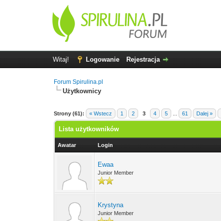
Witaj!
Logowanie
Rejestracja
Forum Spirulina.pl
Użytkownicy
Strony (61):
« Wstecz
1
2
3
4
5
...
61
Dalej »
Lista użytkowników
Awatar
Login
Ewaa
Junior Member
Krystyna
Junior Member