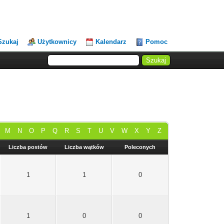
Szukaj
Użytkownicy
Kalendarz
Pomoc
M
N
O
P
Q
R
S
T
U
V
W
X
Y
Z
Liczba postów
Liczba wątków
Poleconych
1
1
0
1
0
0