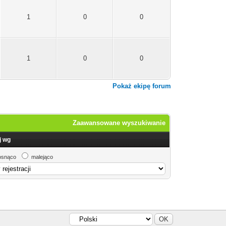
1
0
0
1
0
0
Pokaż ekipę forum
Zaawansowane wyszukiwanie
j wg
osnąco
malejąco