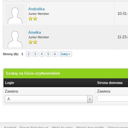
Andżelika
10-31
Junior Member
Amelka
11-23
Junior Member
Strony (6):
1
2
3
4
5
6
Dalej »
Szukaj na liście użytkowników
Login
Strona domowa
Zawiera:
Zawiera:
Login
A