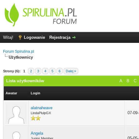
Witaj!
Logowanie
Rejestracja
Forum Spirulina.pl
Użytkownicy
Strony (6):
1
2
3
4
5
6
Dalej »
Lista użytkowników
A
B
C
Awatar
Login
alatnaheave
07-09
LindaPlulpGX
Angela
05-05
Junior Member