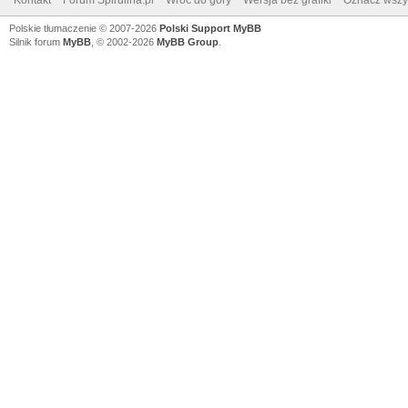
Kontakt
Forum Spirulina.pl
Wróć do góry
Wersja bez grafiki
Oznacz wszys
Polskie tłumaczenie © 2007-2026
Polski Support MyBB
Silnik forum
MyBB
, © 2002-2026
MyBB Group
.