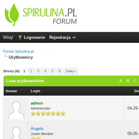
Witaj!
Logowanie
Rejestracja
Forum Spirulina.pl
Użytkownicy
Strony (6):
1
2
3
4
5
6
Dalej »
Lista użytkowników
A
B
C
Awatar
Login
Do
admin
04-29
Administrator
Angela
05-05
Junior Member