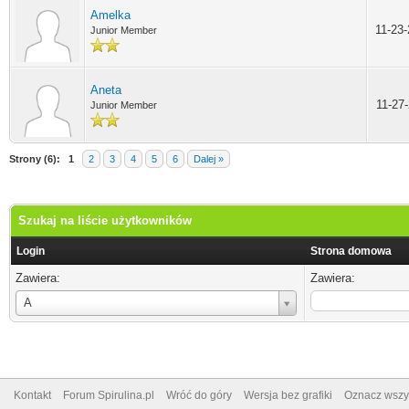
Amelka
11-23
Junior Member
Aneta
11-27
Junior Member
Strony (6):
1
2
3
4
5
6
Dalej »
Szukaj na liście użytkowników
Login
Strona domowa
Zawiera:
Zawiera:
Login
A
Kontakt
Forum Spirulina.pl
Wróć do góry
Wersja bez grafiki
Oznacz wszys