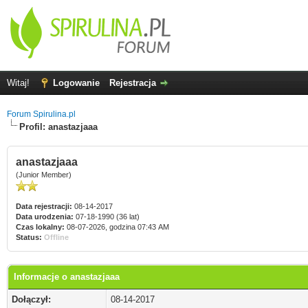
Witaj!
Logowanie
Rejestracja
Forum Spirulina.pl
Profil: anastazjaaa
anastazjaaa
(Junior Member)
Data rejestracji:
08-14-2017
Data urodzenia:
07-18-1990 (36 lat)
Czas lokalny:
08-07-2026, godzina 07:43 AM
Status:
Offline
Informacje o anastazjaaa
Dołączył:
08-14-2017