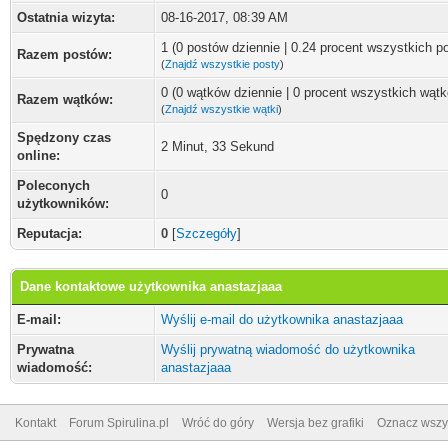
Ostatnia wizyta:
08-16-2017, 08:39 AM
1 (0 postów dziennie | 0.24 procent wszystkich p
Razem postów:
(
Znajdź wszystkie posty
)
0 (0 wątków dziennie | 0 procent wszystkich wąt
Razem wątków:
(
Znajdź wszystkie wątki
)
Spędzony czas
2 Minut, 33 Sekund
online:
Poleconych
0
użytkowników:
Reputacja:
0
[
Szczegóły
]
Dane kontaktowe użytkownika anastazjaaa
E-mail:
Wyślij e-mail do użytkownika anastazjaaa
Prywatna
Wyślij prywatną wiadomość do użytkownika
wiadomość:
anastazjaaa
Kontakt
Forum Spirulina.pl
Wróć do góry
Wersja bez grafiki
Oznacz wszys