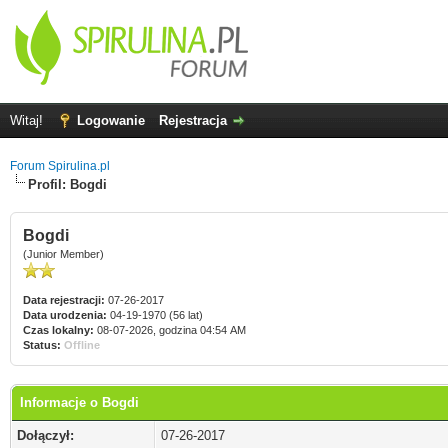
Witaj!
Logowanie
Rejestracja
Forum Spirulina.pl
Profil: Bogdi
Bogdi
(Junior Member)
Data rejestracji:
07-26-2017
Data urodzenia:
04-19-1970 (56 lat)
Czas lokalny:
08-07-2026, godzina 04:54 AM
Status:
Offline
Informacje o Bogdi
Dołączył:
07-26-2017