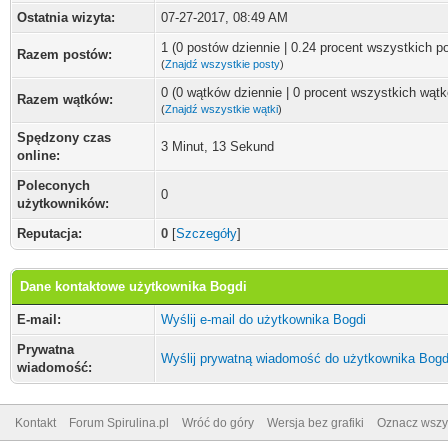
Ostatnia wizyta:
07-27-2017, 08:49 AM
1 (0 postów dziennie | 0.24 procent wszystkich p
Razem postów:
(
Znajdź wszystkie posty
)
0 (0 wątków dziennie | 0 procent wszystkich wąt
Razem wątków:
(
Znajdź wszystkie wątki
)
Spędzony czas
3 Minut, 13 Sekund
online:
Poleconych
0
użytkowników:
Reputacja:
0
[
Szczegóły
]
Dane kontaktowe użytkownika Bogdi
E-mail:
Wyślij e-mail do użytkownika Bogdi
Prywatna
Wyślij prywatną wiadomość do użytkownika Bogd
wiadomość:
Kontakt
Forum Spirulina.pl
Wróć do góry
Wersja bez grafiki
Oznacz wszys