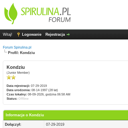
Witaj!
Logowanie
Rejestracja
Forum Spirulina.pl
Profil: Kondziu
Kondziu
(Junior Member)
Data rejestracji:
07-29-2019
Data urodzenia:
08-14-1997 (28 lat)
Czas lokalny:
08-09-2026, godzina 06:58 AM
Status:
Offline
Informacje o Kondziu
Dołączył:
07-29-2019