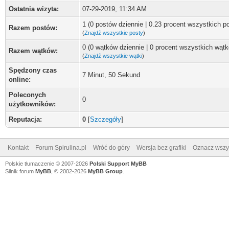
Ostatnia wizyta:
07-29-2019, 11:34 AM
1 (0 postów dziennie | 0.23 procent wszystkich p
Razem postów:
(
Znajdź wszystkie posty
)
0 (0 wątków dziennie | 0 procent wszystkich wąt
Razem wątków:
(
Znajdź wszystkie wątki
)
Spędzony czas
7 Minut, 50 Sekund
online:
Poleconych
0
użytkowników:
Reputacja:
0
[
Szczegóły
]
Kontakt
Forum Spirulina.pl
Wróć do góry
Wersja bez grafiki
Oznacz wszys
Polskie tłumaczenie © 2007-2026
Polski Support MyBB
Silnik forum
MyBB
, © 2002-2026
MyBB Group
.