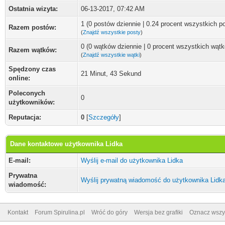
Ostatnia wizyta:
06-13-2017, 07:42 AM
1 (0 postów dziennie | 0.24 procent wszystkich p
Razem postów:
(
Znajdź wszystkie posty
)
0 (0 wątków dziennie | 0 procent wszystkich wąt
Razem wątków:
(
Znajdź wszystkie wątki
)
Spędzony czas
21 Minut, 43 Sekund
online:
Poleconych
0
użytkowników:
Reputacja:
0
[
Szczegóły
]
Dane kontaktowe użytkownika Lidka
E-mail:
Wyślij e-mail do użytkownika Lidka
Prywatna
Wyślij prywatną wiadomość do użytkownika Lidk
wiadomość:
Kontakt
Forum Spirulina.pl
Wróć do góry
Wersja bez grafiki
Oznacz wszys