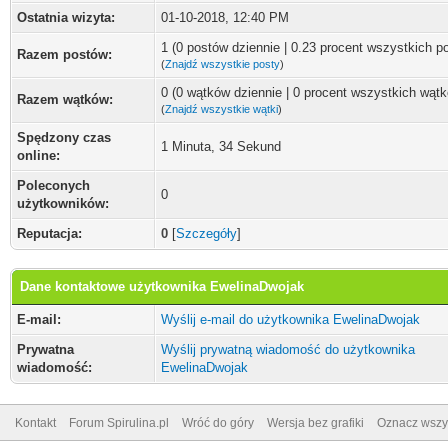
Ostatnia wizyta:
01-10-2018, 12:40 PM
1 (0 postów dziennie | 0.23 procent wszystkich p
Razem postów:
(
Znajdź wszystkie posty
)
0 (0 wątków dziennie | 0 procent wszystkich wąt
Razem wątków:
(
Znajdź wszystkie wątki
)
Spędzony czas
1 Minuta, 34 Sekund
online:
Poleconych
0
użytkowników:
Reputacja:
0
[
Szczegóły
]
Dane kontaktowe użytkownika EwelinaDwojak
E-mail:
Wyślij e-mail do użytkownika EwelinaDwojak
Prywatna
Wyślij prywatną wiadomość do użytkownika
wiadomość:
EwelinaDwojak
Kontakt
Forum Spirulina.pl
Wróć do góry
Wersja bez grafiki
Oznacz wszys