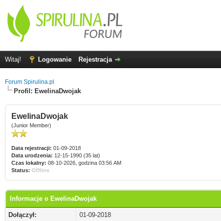
Witaj!
Logowanie
Rejestracja
Forum Spirulina.pl
Profil: EwelinaDwojak
EwelinaDwojak
(Junior Member)
Data rejestracji:
01-09-2018
Data urodzenia:
12-15-1990 (35 lat)
Czas lokalny:
08-10-2026, godzina 03:56 AM
Status:
Offline
Informacje o EwelinaDwojak
Dołączył:
01-09-2018