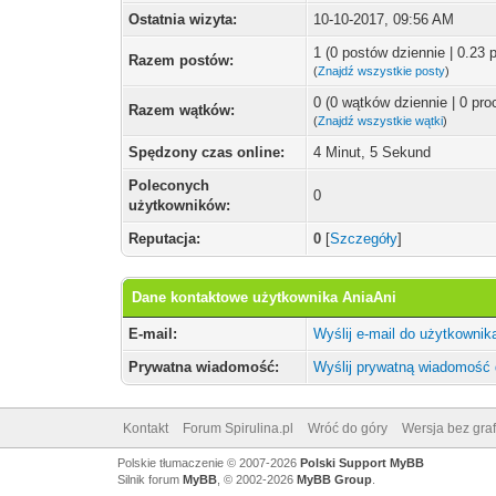
Ostatnia wizyta:
10-10-2017, 09:56 AM
1 (0 postów dziennie | 0.23
Razem postów:
(
Znajdź wszystkie posty
)
0 (0 wątków dziennie | 0 pr
Razem wątków:
(
Znajdź wszystkie wątki
)
Spędzony czas online:
4 Minut, 5 Sekund
Poleconych
0
użytkowników:
Reputacja:
0
[
Szczegóły
]
Dane kontaktowe użytkownika AniaAni
E-mail:
Wyślij e-mail do użytkownik
Prywatna wiadomość:
Wyślij prywatną wiadomość 
Kontakt
Forum Spirulina.pl
Wróć do góry
Wersja bez graf
Polskie tłumaczenie © 2007-2026
Polski Support MyBB
Silnik forum
MyBB
, © 2002-2026
MyBB Group
.