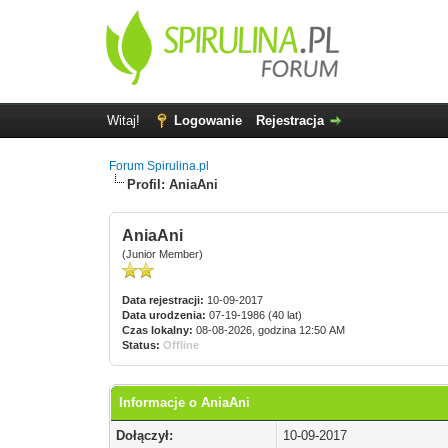
Witaj!
Logowanie
Rejestracja
Forum Spirulina.pl
Profil: AniaAni
AniaAni
(Junior Member)
Data rejestracji:
10-09-2017
Data urodzenia:
07-19-1986 (40 lat)
Czas lokalny:
08-08-2026, godzina 12:50 AM
Status:
Offline
Informacje o AniaAni
Dołączył:
10-09-2017