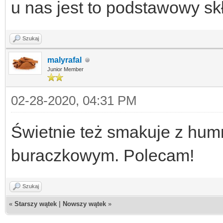
u nas jest to podstawowy skł
Szukaj
malyrafal
Junior Member
02-28-2020, 04:31 PM
Świetnie też smakuje z hu
buraczkowym. Polecam!
Szukaj
«
Starszy wątek
|
Nowszy wątek
»