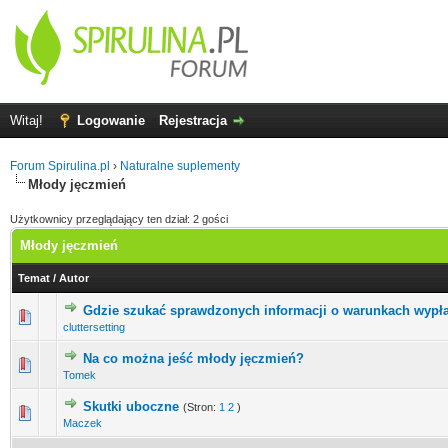
Witaj!
Logowanie
Rejestracja
Forum Spirulina.pl
›
Naturalne suplementy
Młody jęczmień
Użytkownicy przeglądający ten dział: 2 gości
Młody jęczmień
Temat
/
Autor
Gdzie szukać sprawdzonych informacji o warunkach wypł
0 głosów - średnia ocena: 0 na 5 gwiazdek
1
2
3
4
5
cluttersetting
Na co można jeść młody jęczmień?
0 głosów - średnia ocena: 0 na 5 gwiazdek
1
2
3
4
5
Tomek
Skutki uboczne
(Stron:
1
2
)
0 głosów - średnia ocena: 0 na 5 gwiazdek
1
2
3
4
5
Maczek