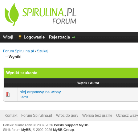
Witaj!
Logowanie
Rejestracja
Forum Spirulina.pl
›
Szukaj
Wyniki
Wyniki szukania
Wątek
/
Autor
olej arganowy na włosy
Katris
Kontakt
Forum Spirulina.pl
Wróć do góry
Wersja bez grafiki
Oznacz wszys
Polskie tłumaczenie © 2007-2026
Polski Support MyBB
Silnik forum
MyBB
, © 2002-2026
MyBB Group
.