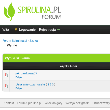
Witaj!
Logowanie
Rejestracja
Forum Spirulina.pl
›
Szukaj
Wyniki
Wyniki szukania
Wątek
/
Autor
jak dawkować?
Edyta
Działanie czarnuszki
(
1
2
3
)
Edyta
Kontakt
Forum Spirulina.pl
Wróć do góry
Wersja bez grafiki
Oznacz wszys