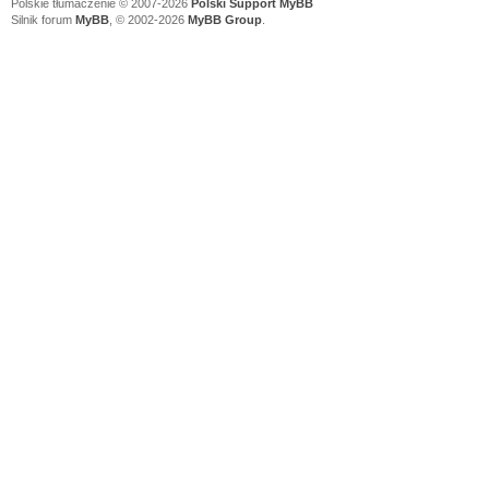
Polskie tłumaczenie © 2007-2026
Polski Support MyBB
Silnik forum
MyBB
, © 2002-2026
MyBB Group
.