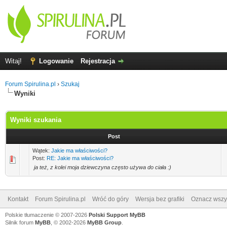
Witaj!
Logowanie
Rejestracja
Forum Spirulina.pl
›
Szukaj
Wyniki
Wyniki szukania
Post
Wątek:
Jakie ma właściwości?
Post:
RE: Jakie ma właściwości?
ja też, z kolei moja dziewczyna często używa do ciała :)
Kontakt
Forum Spirulina.pl
Wróć do góry
Wersja bez grafiki
Oznacz wszys
Polskie tłumaczenie © 2007-2026
Polski Support MyBB
Silnik forum
MyBB
, © 2002-2026
MyBB Group
.