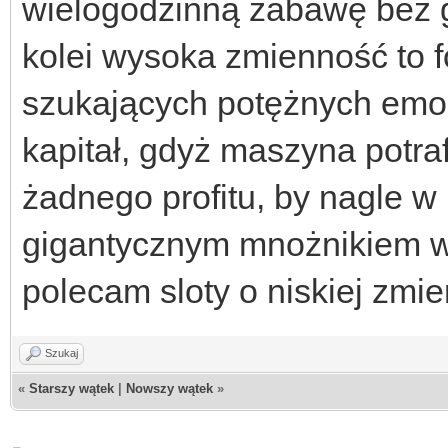
wielogodzinną zabawę bez 
kolei wysoka zmienność to 
szukających potężnych emoc
kapitał, gdyż maszyna potraf
żadnego profitu, by nagle w
gigantycznym mnożnikiem w
polecam sloty o niskiej zmie
Szukaj
«
Starszy wątek
|
Nowszy wątek
»