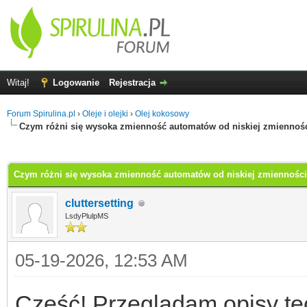
Witaj!
Logowanie
Rejestracja
Forum Spirulina.pl
›
Oleje i olejki
›
Olej kokosowy
Czym różni się wysoka zmienność automatów od niskiej zmiennoś
0
Czym różni się wysoka zmienność automatów od niskiej zmiennośc
cluttersetting
LsdyPlulpMS
05-19-2026, 12:53 AM
Cześć! Przeglądam opisy tec